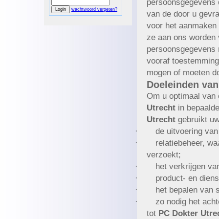
persoonsgegevens d
wachtwoord vergeten?
van de door u gevra
voor het aanmaken v
ze aan ons worden 
persoonsgegevens ni
vooraf toestemming 
mogen of moeten d
Doeleinden van
Om u optimaal van d
Utrecht
in bepaald
Utrecht
gebruikt u
·
de uitvoering va
·
relatiebeheer, w
verzoekt;
·
het verkrijgen va
·
product- en diens
·
het bepalen van s
·
zo nodig het ach
tot
PC Dokter Utre