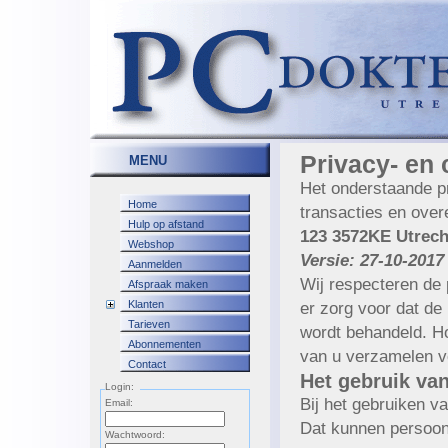
Privacy- en 
MENU
Het onderstaande pr
Home
transacties en ov
Hulp op afstand
123 3572KE Utrech
Webshop
Versie: 27-10-2017
Aanmelden
Wij respecteren de
Afspraak maken
Klanten
er zorg voor dat de 
Tarieven
wordt behandeld. Ho
Abonnementen
van u verzamelen vo
Contact
Het gebruik va
Login:
Bij het gebruiken v
Email:
Dat kunnen persoon
Wachtwoord: