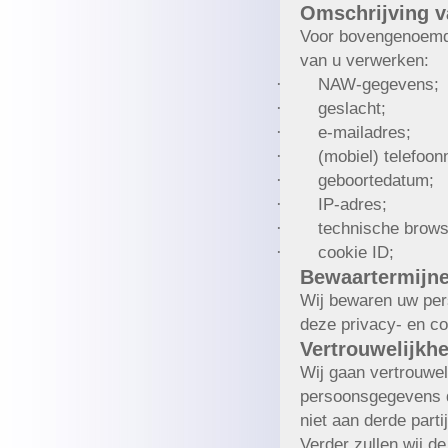
Omschrijving 
Voor bovengenoemde
van u verwerken:
·
NAW-gegevens;
·
geslacht;
·
e-mailadres;
·
(mobiel) telefoo
·
geboortedatum;
·
IP-adres;
·
technische brows
·
cookie ID;
Bewaartermijn
Wij bewaren uw per
deze privacy- en co
Vertrouwelijkhe
Wij gaan vertrouwe
persoonsgegevens d
niet aan derde parti
Verder zullen wij d